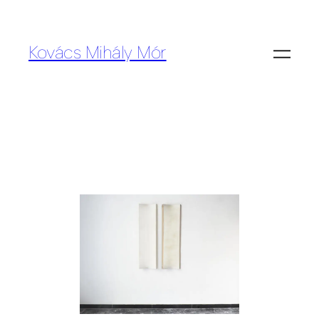
Kovács Mihály Mór