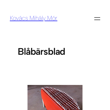
Kovács Mihály Mór
Blåbärsblad