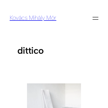
Kovács Mihály Mór
dittico