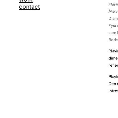
Playi
contact
Återv
Diam
Fyra
som k
Boden
Playi
dimen
refle
Playi
Den r
intre