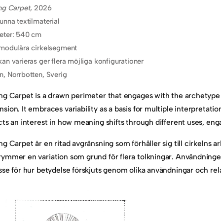
ng Carpet
, 2026
unna textilmaterial
eter: 540 cm
 modulära cirkelsegment
an varieras ger flera möjliga konfigurationer
, Norrbotten, Sverig
ng Carpet is a drawn perimeter that engages with the archetype 
sion. It embraces variability as a basis for multiple interpretati
cts an interest in how meaning shifts through different uses, eng
ng Carpet är en ritad avgränsning som förhåller sig till cirkelns 
ymmer en variation som grund för flera tolkningar. Användningen
sse för hur betydelse förskjuts genom olika användningar och rela